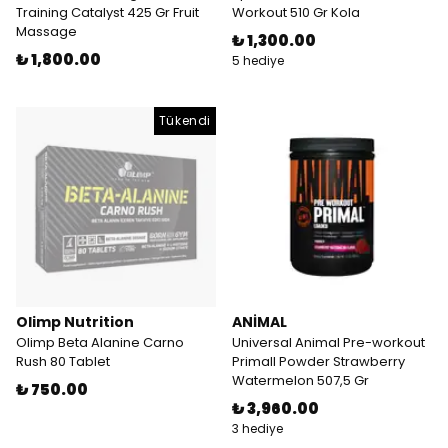
Training Catalyst 425 Gr Fruit
Workout 510 Gr Kola
Massage
₺ 1,300.00
₺ 1,800.00
5 hediye
Tükendi
Olimp Nutrition
ANİMAL
Olimp Beta Alanine Carno
Universal Animal Pre-workout
Rush 80 Tablet
Primall Powder Strawberry
Watermelon 507,5 Gr
₺ 750.00
₺ 3,960.00
3 hediye