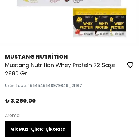
MUSTANG NUTRİTİON
Mustang Nutrition Whey Protein 72 Saşe
2880 Gr
Ürün Kodu
:
1564545648979849_21167
₺ 3,250.00
Aroma
Mix Muz-Çilek-Çikolata