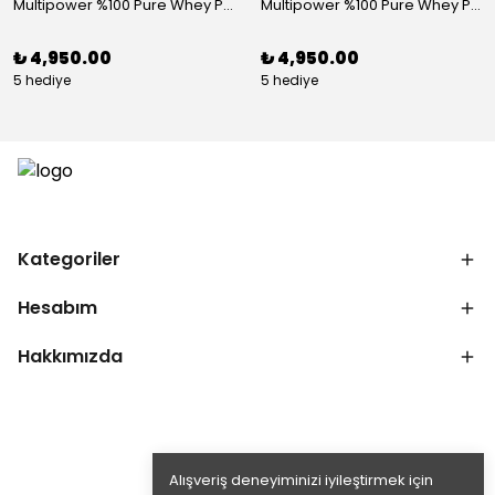
Multipower %100 Pure Whey Protein 2000 Gr Çikolata
Multipower %100 Pure Whey Protein 2000 Gr Peanut Caramel
₺ 4,950.00
₺ 4,950.00
5 hediye
5 hediye
Kategoriler
Hesabım
Hakkımızda
Alışveriş deneyiminizi iyileştirmek için