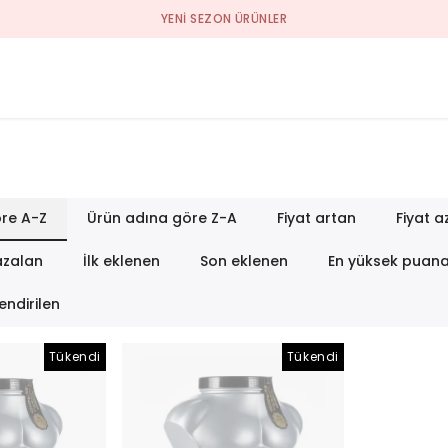
YENI SEZON ÜRÜNLER
re A-Z
Ürün adına göre Z-A
Fiyat artan
Fiyat a
azalan
İlk eklenen
Son eklenen
En yüksek puan
endirilen
Tükendi
Tükendi