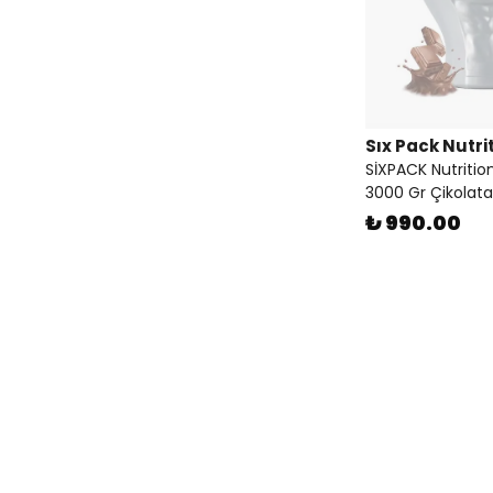
Sıx Pack Nutri
SİXPACK Nutritio
3000 Gr Çikolata
₺ 990.00