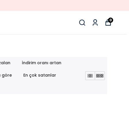
0
zalan
İndirim oranı artan
a göre
En çok satanlar