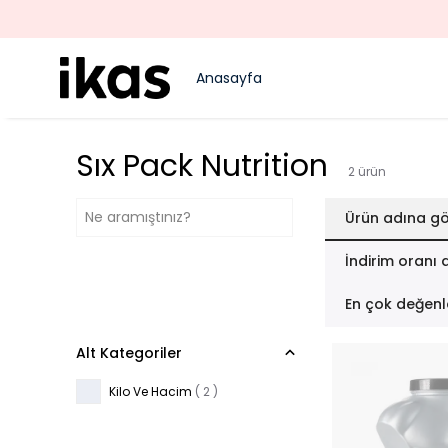
Anasayfa
Sıx Pack Nutrition
2
ürün
Ürün adına gö
İndirim oranı 
En çok değenl
Alt Kategoriler
Kilo Ve Hacim
(
2
)