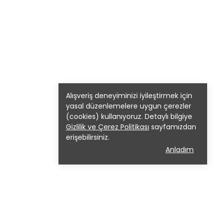
Alışveriş deneyiminizi iyileştirmek için
yasal düzenlemelere uygun çerezler
(cookies) kullanıyoruz. Detaylı bilgiye
Gizlilik ve Çerez Politikası
sayfamızdan
erişebilirsiniz.
Anladım