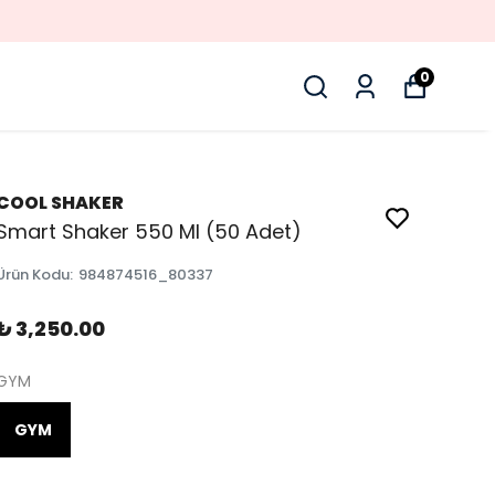
0
COOL SHAKER
Smart Shaker 550 Ml (50 Adet)
Ürün Kodu
:
984874516_80337
₺ 3,250.00
GYM
GYM