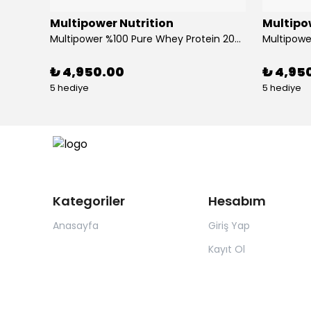
Multipower Nutrition
Multipo
Mustang Nutrition Mass Gainer 5000 GR Çikolata
Multipower %100 Pure Whey Protein 2000 Gr Çikolata
₺ 4,950.00
₺ 4,95
5 hediye
5 hediye
Kategoriler
Hesabım
Anasayfa
Giriş Yap
Kayıt Ol