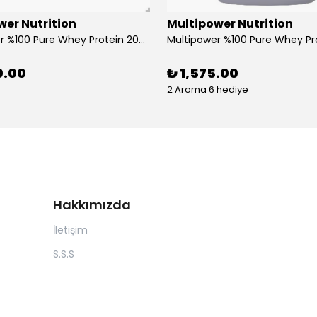
wer Nutrition
Multipower Nutrition
Multipower %100 Pure Whey Protein 2000 Gr Peanut Caramel
0.00
₺ 1,575.00
2 Aroma 6 hediye
Hakkımızda
İletişim
S.S.S