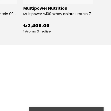
Multipower Nutrition
Multi
Multipower %100 Pure Whey Protein 900 Gr
Multipower %100 Whey Isolate Protein 725 Gr
Multip
₺ 2,400.00
₺ 1,
1 Aroma 3 hediye
1 Arom