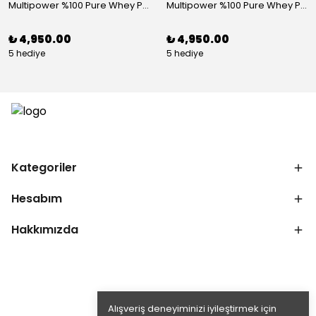
Multipower %100 Pure Whey Protein 2000 Gr Çikolata
Multipower %100 Pure Whey Protein 2000 Gr Peanut Caramel
₺ 4,950.00
₺ 4,950.00
5 hediye
5 hediye
Kategoriler
Hesabım
Hakkımızda
Alışveriş deneyiminizi iyileştirmek için